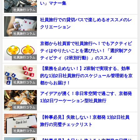
い」マナー集
社員旅行コラム
社員旅行での貸切バスで楽しめるオススメのレ
クリエーション
社員旅行コラム
京都から社員皆で社員旅行へ！でもアクティビ
ティはやりたいことを選びたい！「選択制アク
ティビティ（2班別行動）」のススメ
社員旅行コラム
【業務を止めない！】2班制で実現する、効率
的な1泊2日社員旅行のスケジュール管理術を京
都からお届け！
社員旅行コラム
アイデアが湧く！非日常空間で過ごす、京都発
1泊2日ワーケーション型社員旅行
社員旅行コラム
【幹事必見】失敗しない！京都発 1泊2日社員
旅行の完璧チェックリスト
社員旅行コラム