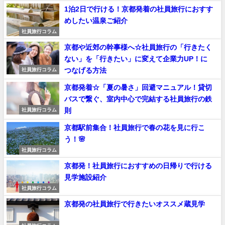
1泊2日で行ける！京都発着の社員旅行におすす
めしたい温泉ご紹介
社員旅行コラム
京都や近郊の幹事様へ☆社員旅行の「行きたく
ない」を「行きたい」に変えて企業力UP！に
つなげる方法
社員旅行コラム
京都発着☆「夏の暑さ」回避マニュアル！貸切
バスで繋ぐ、室内中心で完結する社員旅行の鉄
則
社員旅行コラム
京都駅前集合！社員旅行で春の花を見に行こ
う！🌸
社員旅行コラム
京都発！社員旅行におすすめの日帰りで行ける
見学施設紹介
社員旅行コラム
京都発の社員旅行で行きたいオススメ蔵見学