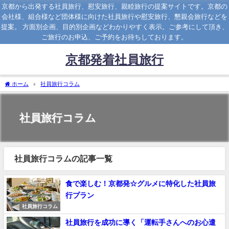
京都から出発する社員旅行、慰安旅行、親睦旅行の提案サイトです。京都の
会社様、組合様など団体様に向けた社員旅行や慰安旅行、懇親会旅行などを
提案。 方面別企画、目的別企画などわかりやすく表示。ご参考にして頂き、
ご旅行のお申込、ご予約をお待ちしております。
京都発着社員旅行
ホーム
社員旅行コラム
社員旅行コラム
社員旅行コラムの記事一覧
食で楽しむ！京都発☆グルメに特化した社員旅
行プラン
社員旅行コラム
社員旅行を成功に導く「運転手さんへのお心遣