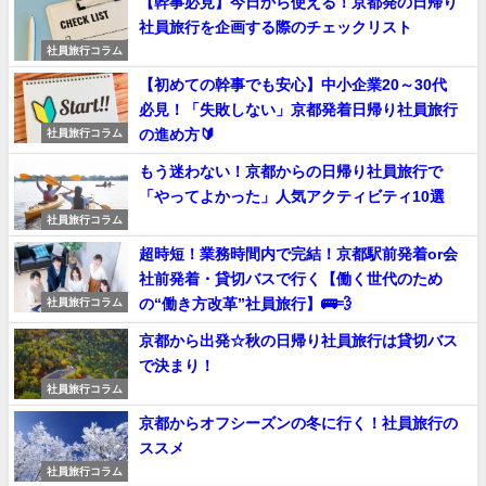
【幹事必見】今日から使える！京都発の日帰り
社員旅行を企画する際のチェックリスト
社員旅行コラム
【初めての幹事でも安心】中小企業20～30代
必見！「失敗しない」京都発着日帰り社員旅行
の進め方🔰
社員旅行コラム
もう迷わない！京都からの日帰り社員旅行で
「やってよかった」人気アクティビティ10選
社員旅行コラム
超時短！業務時間内で完結！京都駅前発着or会
社前発着・貸切バスで行く【働く世代のため
の“働き方改革”社員旅行】🚌💨
社員旅行コラム
京都から出発☆秋の日帰り社員旅行は貸切バス
で決まり！
社員旅行コラム
京都からオフシーズンの冬に行く！社員旅行の
ススメ
社員旅行コラム