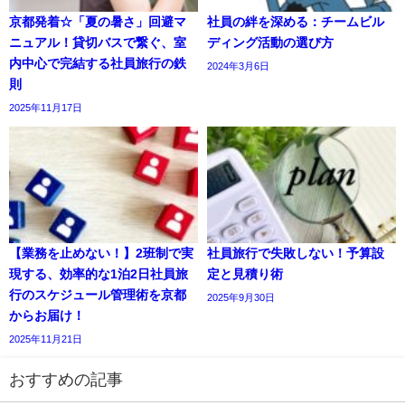
京都発着☆「夏の暑さ」回避マ
社員の絆を深める：チームビル
ニュアル！貸切バスで繋ぐ、室
ディング活動の選び方
内中心で完結する社員旅行の鉄
2024年3月6日
則
2025年11月17日
【業務を止めない！】2班制で実
社員旅行で失敗しない！予算設
現する、効率的な1泊2日社員旅
定と見積り術
行のスケジュール管理術を京都
2025年9月30日
からお届け！
2025年11月21日
おすすめの記事