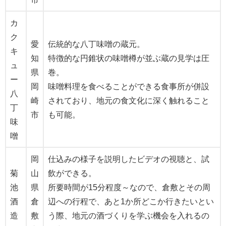
カ
ク
愛
伝統的な八丁味噌の蔵元。
キ
知
特徴的な円錐状の味噌樽が並ぶ蔵の見学は圧
ュ
県
巻。
ー
岡
味噌料理を食べることができる食事所が併設
八
崎
されており、地元の食文化に深く触れること
丁
市
も可能。
味
噌
岡
仕込みの様子を説明したビデオの視聴と、試
菊
山
飲ができる。
池
県
所要時間が15分程度～なので、倉敷とその周
酒
倉
辺への行程で、あと1か所どこか行きたいとい
造
敷
う際、地元の酒づくりを学ぶ機会を入れるの