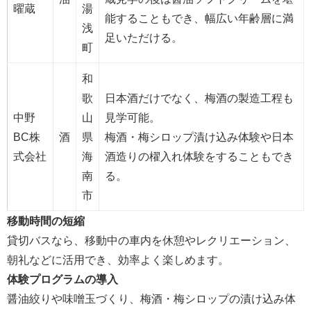
曜蔵
湯
能することもでき、幅広い年齢層に満
浅
足いただける。
町
和
歌
日本酒だけでなく、梅酒の製造工程も
中野
山
見学可能。
BC株
酒
県
梅酒・梅シロップ漬け込み体験や日本
式会社
海
酒造りの櫂入れ体験をすることもでき
南
る。
市
移動時間の短縮
貸切バスなら、移動中の車内を休憩やレクリエーション、
朝礼などに活用でき、効率よく楽しめます。
体験プログラムの導入
醤油絞りや味噌玉づくり、梅酒・梅シロップの漬け込み体