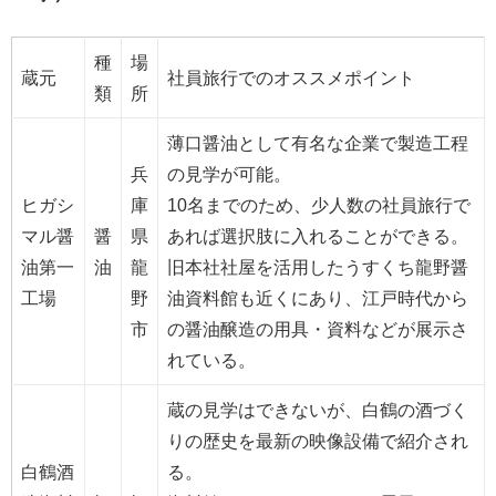
種
場
蔵元
社員旅行でのオススメポイント
類
所
薄口醤油として有名な企業で製造工程
兵
の見学が可能。
ヒガシ
庫
10名までのため、少人数の社員旅行で
マル醤
醤
県
あれば選択肢に入れることができる。
油第一
油
龍
旧本社社屋を活用したうすくち龍野醤
工場
野
油資料館も近くにあり、江戸時代から
市
の醤油醸造の用具・資料などが展示さ
れている。
蔵の見学はできないが、白鶴の酒づく
りの歴史を最新の映像設備で紹介され
白鶴酒
る。