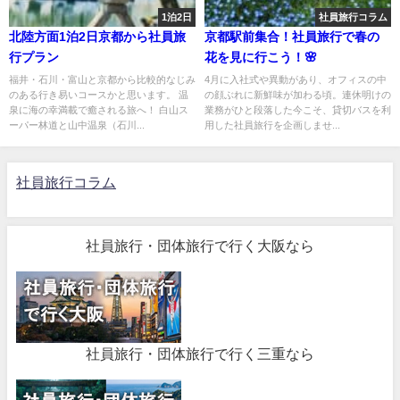
1泊2日
社員旅行コラム
北陸方面1泊2日京都から社員旅
京都駅前集合！社員旅行で春の
行プラン
花を見に行こう！🌸
福井・石川・富山と京都から比較的なじみ
4月に入社式や異動があり、オフィスの中
のある行き易いコースかと思います。 温
の顔ぶれに新鮮味が加わる頃。連休明けの
泉に海の幸満載で癒される旅へ！ 白山ス
業務がひと段落した今こそ、貸切バスを利
ーパー林道と山中温泉（石川...
用した社員旅行を企画しませ...
社員旅行コラム
社員旅行・団体旅行で行く大阪なら
社員旅行・団体旅行で行く三重なら