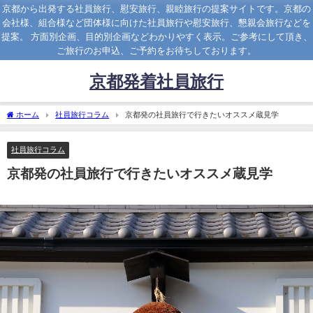
京都から出発する社員旅行、慰安旅行、親睦旅行の提案サイトです。京都の
会社様、組合様など団体様に向けた社員旅行や慰安旅行、懇親会旅行などを
提案。 方面別企画、目的別企画などわかりやすく表示。ご参考にして頂き、
ご旅行のお申込、ご予約をお待ちしております。
京都発着社員旅行
ホーム
社員旅行コラム
京都発の社員旅行で行きたいオススメ蔵見学
社員旅行コラム
京都発の社員旅行で行きたいオススメ蔵見学