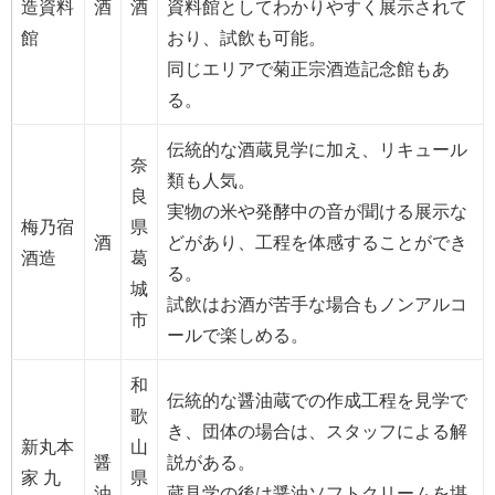
造資料
酒
酒
資料館としてわかりやすく展示されて
館
おり、試飲も可能。
同じエリアで菊正宗酒造記念館もあ
る。
伝統的な酒蔵見学に加え、リキュール
奈
類も人気。
良
実物の米や発酵中の音が聞ける展示な
梅乃宿
県
酒
どがあり、工程を体感することができ
酒造
葛
る。
城
試飲はお酒が苦手な場合もノンアルコ
市
ールで楽しめる。
和
伝統的な醤油蔵での作成工程を見学で
歌
き、団体の場合は、スタッフによる解
新丸本
山
醤
説がある。
家 九
県
油
蔵見学の後は醤油ソフトクリームを堪