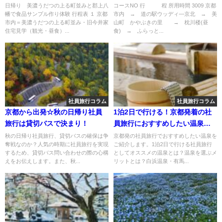
ら航空宇宙把握物館・関刃物な
日帰り 美濃うだつの上る町並みと郡上八
コースNO 行 程 所用時間 3009 京都
幡で食品サンプル作り体験 行程表 １ 京都
市内 → 道の駅ウッディ―京北 → 美
ど2コース
市内＝美濃うだつの上る町並み・旧今井家
山町 かやぶきの里 → 枕川楼(昼
住宅見学（観光・昼食）...
食) → ふらっと...
社員旅行コラム
社員旅行コラム
京都から出発☆秋の日帰り社員
1泊2日で行ける！京都発着の社
旅行は貸切バスで決まり！
員旅行におすすめしたい温泉ご
紹介
秋の日帰り社員旅行、貸切バスの確保は争
京都発の社員旅行でおすすめしたい温泉を
奪戦なのか？人気の時期に社員旅行を実現
ご紹介します。1泊2日で行ける社員旅行
するため、貸切バス問い合わせの際の心構
としてオススメの温泉とは？温泉を選ぶメ
えをお伝えします。また、秋...
リットとは？白浜温泉・有馬...