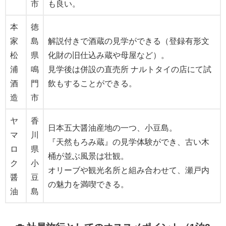
市
も良い。
本
徳
家
島
解説付きで酒蔵の見学ができる（登録有形文
松
県
化財の旧仕込み蔵や母屋など）。
浦
鳴
見学後は併設の直売所 ナルトタイの店にて試
酒
門
飲もすることができる。
造
市
ヤ
香
日本五大醤油産地の一つ、小豆島。
マ
川
『天然もろみ蔵』の見学体験ができ、古い木
ロ
県
桶が並ぶ風景は壮観。
ク
小
オリーブや観光名所と組み合わせて、瀬戸内
醤
豆
の魅力を満喫できる。
油
島