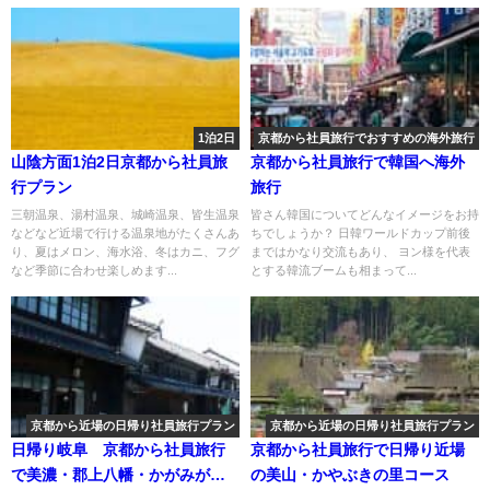
1泊2日
京都から社員旅行でおすすめの海外旅行
山陰方面1泊2日京都から社員旅
京都から社員旅行で韓国へ海外
行プラン
旅行
三朝温泉、湯村温泉、城崎温泉、皆生温泉
皆さん韓国についてどんなイメージをお持
などなど近場で行ける温泉地がたくさんあ
ちでしょうか？ 日韓ワールドカップ前後
り、夏はメロン、海水浴、冬はカニ、フグ
まではかなり交流もあり、 ヨン様を代表
など季節に合わせ楽しめます...
とする韓流ブームも相まって...
京都から近場の日帰り社員旅行プラン
京都から近場の日帰り社員旅行プラン
日帰り岐阜 京都から社員旅行
京都から社員旅行で日帰り近場
で美濃・郡上八幡・かがみがは
の美山・かやぶきの里コース