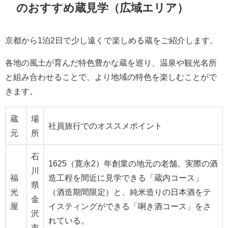
のおすすめ蔵見学（広域エリア）
京都から1泊2日で少し遠くで楽しめる蔵をご紹介します。
各地の風土が育んだ特色豊かな蔵を巡り、温泉や観光名所
と組み合わせることで、より地域の特色を楽しむことがで
きます。
蔵
場
社員旅行でのオススメポイント
元
所
石
1625（寛永2）年創業の地元の老舗。実際の酒
川
福
造工程を間近に見学できる「蔵内コース」
県
光
（酒造期間限定）と、純米造りの日本酒をテ
金
屋
イスティングができる「唎き酒コース」をさ
沢
れている。
市