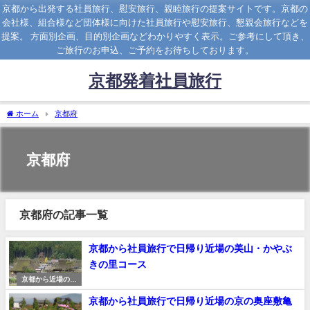
京都から出発する社員旅行、慰安旅行、親睦旅行の提案サイトです。京都の
会社様、組合様など団体様に向けた社員旅行や慰安旅行、懇親会旅行などを
提案。 方面別企画、目的別企画などわかりやすく表示。ご参考にして頂き、
ご旅行のお申込、ご予約をお待ちしております。
京都発着社員旅行
ホーム
京都府
京都府
京都府の記事一覧
京都から社員旅行で日帰り近場の美山・かやぶ
きの里コース
京都から近場の日
帰り社員旅行プラ
京都から社員旅行で日帰り近場の京の奥座敷亀
ン