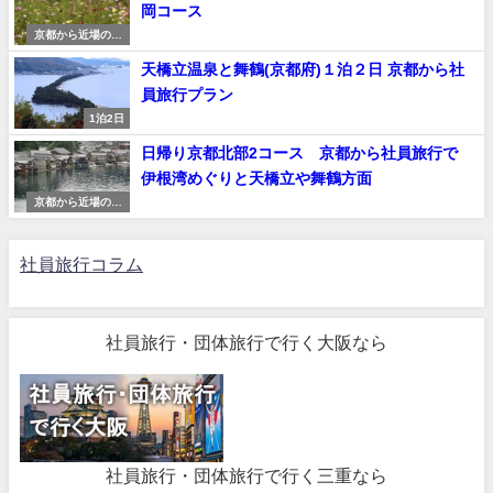
岡コース
京都から近場の日
帰り社員旅行プラ
天橋立温泉と舞鶴(京都府)１泊２日 京都から社
ン
員旅行プラン
1泊2日
日帰り京都北部2コース 京都から社員旅行で
伊根湾めぐりと天橋立や舞鶴方面
京都から近場の日
帰り社員旅行プラ
ン
社員旅行コラム
社員旅行・団体旅行で行く大阪なら
社員旅行・団体旅行で行く三重なら