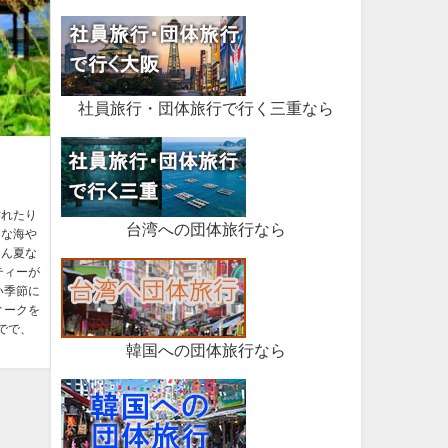
社員旅行・団体旅行で行く三重なら
作れたり
台湾への団体旅行なら
イな海や
ろん夏な
ティーが
い季節に
ィークを
でで、
韓国への団体旅行なら