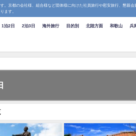
す。京都の会社様、組合様など団体様に向けた社員旅行や慰安旅行、懇親会
おります。
1泊2日
2泊3日
海外旅行
目的別
北陸方面
和歌山
兵
日
覧