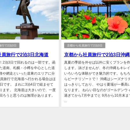
旅行で2泊3日
京都から社員旅行で2泊3日
社員旅行で2泊3日北海道
京都から社員旅行で2泊3日沖縄
！2泊3日で回れるのは一部です。函
真夏の季節を外せば以外に安くプランを
た道南、札幌・小樽を中心とした道
します。泳げませんが、冬の沖縄もキレ
路や網走といった道東のエリアに分
いろいろな体験ができ魅力的です。もち
社員旅行で北海道へ行かれる場合はほ
らビーチリゾートで！ 沖縄はシーズナリ
3日です。 まれに3泊4日で組ませて
はっきりしており、 やはり夏場が一番高
ります。 北海道は大きいので、一度
なります。 ねらい目なのがゴールデンウ
回ろうと思うのは無理があります。
過ぎてから7月中までと 9月から10月末ま
...