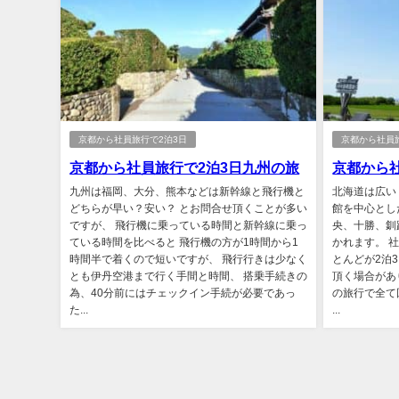
京都から社員旅行で2泊3日
京都から社員
京都から社員旅行で2泊3日九州の旅
京都から
九州は福岡、大分、熊本などは新幹線と飛行機と
北海道は広い
どちらが早い？安い？ とお問合せ頂くことが多い
館を中心とし
ですが、 飛行機に乗っている時間と新幹線に乗っ
央、十勝、釧
ている時間を比べると 飛行機の方が1時間から1
かれます。 
時間半で着くので短いですが、 飛行行きは少なく
とんどが2泊
とも伊丹空港まで行く手間と時間、 搭乗手続きの
頂く場合があ
為、40分前にはチェックイン手続が必要であっ
の旅行で全て
た...
...