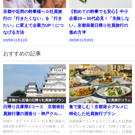
京都や近郊の幹事様へ☆社員旅
【初めての幹事でも安心】中小
行の「行きたくない」を「行き
企業20～30代必見！「失敗しな
たい」に変えて企業力UP！につ
い」京都発着日帰り社員旅行の
なげる方法
進め方🔰
2025年11月11日
2025年11月20日
おすすめの記事
京都から近場の日帰り社員旅行プラン
社員旅行コラム
日帰り兵庫県3コース 京都発社
食で楽しむ！京都発☆グルメに
員旅行灘の酒造り・神戸クルー
特化した社員旅行プラン
ズ・バーベキューや姫路城など
日帰り ｶｯﾌﾟﾇｰﾄﾞﾙﾐｭｰｼﾞｱﾑ＆灘の酒造り
京都発着でランチをメインに楽しむ社員旅
&南京町＆神戸ベイクルーズ 行程表 １ 京
行プランをご紹介します。日帰りで楽しむ
都市内＝カップヌードルミュージアム
コースや半日強の時短コースなど、社員旅