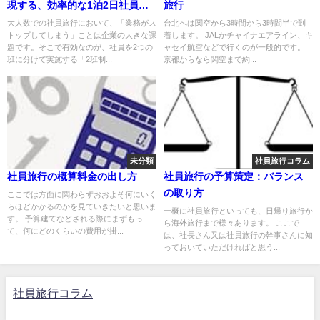
現する、効率的な1泊2日社員旅
旅行
行のスケジュール管理術を京都
大人数での社員旅行において、「業務がス
台北へは関空から3時間から3時間半で到
トップしてしまう」ことは企業の大きな課
着します。 JALかチャイナエアライン、キ
からお届け！
題です。そこで有効なのが、社員を2つの
ャセイ航空などで行くのが一般的です。
班に分けて実施する「2班制...
京都からなら関空まで約...
未分類
社員旅行コラム
社員旅行の概算料金の出し方
社員旅行の予算策定：バランス
の取り方
ここでは方面に関わらずおおよそ何にいく
らほどかかるのかを見ていきたいと思いま
一概に社員旅行といっても、日帰り旅行か
す。 予算建てなどされる際にまずもっ
ら海外旅行まで様々あります。 ここで
て、何にどのくらいの費用が掛...
は、社長さん又は社員旅行の幹事さんに知
っておいていただければと思う...
社員旅行コラム