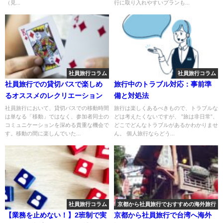
（見...
行に取り入れやすいプランも...
社員旅行コラム
社員旅行コラム
社員旅行での貸切バスで楽しめ
旅行中のトラブル対応：事前準
るオススメのレクリエーション
備と対処法
社員旅行において、貸切バスでの移動時間
旅行は楽しくあるべきもので、トラブルな
は単なる「移動」ではなく、参加者同士の
どは考えたくないですが、 ”旅は非日常”、
コミュニケーションを深める貴重な機会で
どこでどんなトラブルがあるかわかりませ
す。移動の間に楽しんでいた...
ん。 個人旅行ならどう...
社員旅行コラム
京都から社員旅行でおすすめの海外旅行
【業務を止めない！】2班制で実
京都から社員旅行で台湾へ海外