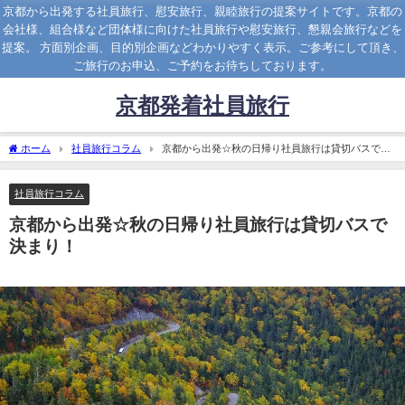
京都から出発する社員旅行、慰安旅行、親睦旅行の提案サイトです。京都の
会社様、組合様など団体様に向けた社員旅行や慰安旅行、懇親会旅行などを
提案。 方面別企画、目的別企画などわかりやすく表示。ご参考にして頂き、
ご旅行のお申込、ご予約をお待ちしております。
京都発着社員旅行
ホーム
社員旅行コラム
京都から出発☆秋の日帰り社員旅行は貸切バスで決
まり！
社員旅行コラム
京都から出発☆秋の日帰り社員旅行は貸切バスで
決まり！