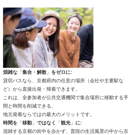
煩雑な
「
集合・解散
」
をゼロに:
貸切バスなら、京都府内の任意の場所（会社や主要駅な
ど）から直接出発・帰着できます。
これは、全参加者が公共交通機関で集合場所に移動する手
間と時間を削減できる、
地元発着ならではの最大のメリットです。
時間を
「
移動
」
ではなく
「
観光
」
に:
混雑する京都の街中を歩かず、普段の生活風景の中から京