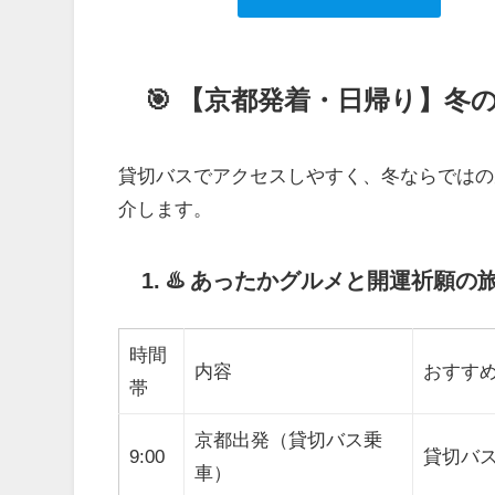
🎯 【京都発着・日帰り】冬
貸切バスでアクセスしやすく、冬ならではの
介します。
1. ♨️ あったかグルメと開運祈願
時間
内容
おすす
帯
京都出発（貸切バス乗
9:00
貸切バ
車）