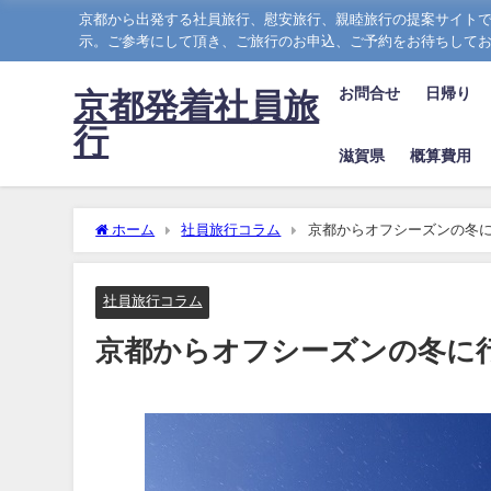
京都から出発する社員旅行、慰安旅行、親睦旅行の提案サイトで
示。ご参考にして頂き、ご旅行のお申込、ご予約をお待ちして
お問合せ
日帰り
京都発着社員旅
行
滋賀県
概算費用
ホーム
社員旅行コラム
京都からオフシーズンの冬
社員旅行コラム
京都からオフシーズンの冬に