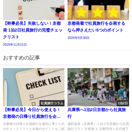
【幹事必見】失敗しない！京都
京都発着で社員旅行を企画する
発 1泊2日社員旅行の完璧チェッ
なら押さえたい5つのポイント
クリスト
2025年9月30日
2025年11月21日
おすすめの記事
社員旅行コラム
1泊2日
【幹事必見】今日から使える！
兵庫県へ1泊2日京都から社員旅
京都発の日帰り社員旅行を企画
行
する際のチェックリスト
京都発の日帰り社員旅行を成功に導くため
湯村温泉（兵庫県）１泊２日京都から社員
のチェックリストと企画のポイントをご紹
旅行プラン 行程表 １ 京都市内＝出石城下