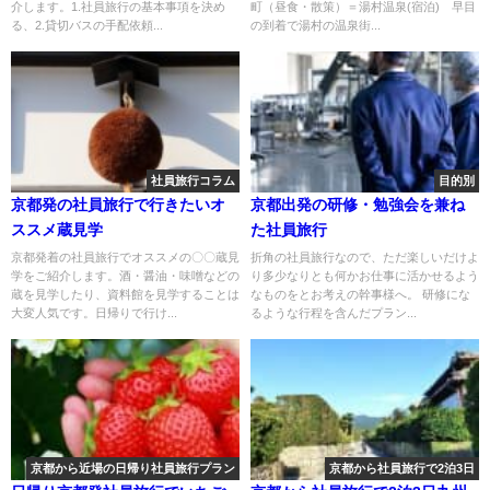
介します。1.社員旅行の基本事項を決め
町（昼食・散策）＝湯村温泉(宿泊) 早目
る、2.貸切バスの手配依頼...
の到着で湯村の温泉街...
社員旅行コラム
目的別
京都発の社員旅行で行きたいオ
京都出発の研修・勉強会を兼ね
ススメ蔵見学
た社員旅行
京都発着の社員旅行でオススメの〇〇蔵見
折角の社員旅行なので、ただ楽しいだけよ
学をご紹介します。酒・醤油・味噌などの
り多少なりとも何かお仕事に活かせるよう
蔵を見学したり、資料館を見学することは
なものをとお考えの幹事様へ。 研修にな
大変人気です。日帰りで行け...
るような行程を含んだプラン...
京都から近場の日帰り社員旅行プラン
京都から社員旅行で2泊3日