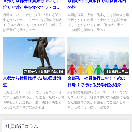
日帰り京都発社員旅行でいちご
京都から社員旅行で2泊3日九州
狩りと近江牛を食べてラ・コリ
の旅
ーナでお買物コース
日帰り いちご狩り（1月～5月）と近江
九州は福岡、大分、熊本などは新幹線と飛
牛を食べてラ・コリーナでお買物 行程表
行機とどちらが早い？安い？ とお問合せ
１ 京都市内＝いちご狩り＝近江八幡、又
頂くことが多いですが、 飛行機に乗って
は日野町（昼食）＝ラ・コ...
いる時間と新幹線に乗ってい...
京都から社員旅行で2泊3日
社員旅行コラム
京都から社員旅行で2泊3日北海
京都発！社員旅行におすすめの
道
日帰りで行ける見学施設紹介
北海道は広い！2泊3日で回れるのは一部
京都発の社員旅行において、日帰りでアク
です。函館を中心とした道南、札幌・小樽
セスしやすく、社員研修や技術視察に最適
を中心とした道央、十勝、釧路や網走とい
な近畿圏内の施設を厳選してご紹介しま
った道東のエリアに分かれま...
す。ものづくり技術・経営ブラ...
社員旅行コラム