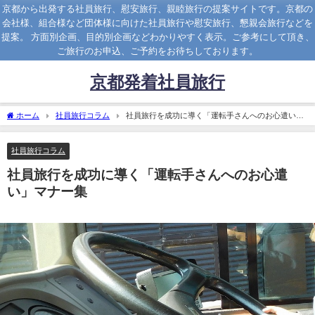
京都から出発する社員旅行、慰安旅行、親睦旅行の提案サイトです。京都の
会社様、組合様など団体様に向けた社員旅行や慰安旅行、懇親会旅行などを
提案。 方面別企画、目的別企画などわかりやすく表示。ご参考にして頂き、
ご旅行のお申込、ご予約をお待ちしております。
京都発着社員旅行
ホーム
社員旅行コラム
社員旅行を成功に導く「運転手さんへのお心遣い」
マナー集
社員旅行コラム
社員旅行を成功に導く「運転手さんへのお心遣
い」マナー集