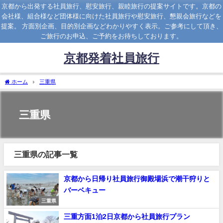
京都から出発する社員旅行、慰安旅行、親睦旅行の提案サイトです。京都の
会社様、組合様など団体様に向けた社員旅行や慰安旅行、懇親会旅行などを
提案。 方面別企画、目的別企画などわかりやすく表示。ご参考にして頂き、
ご旅行のお申込、ご予約をお待ちしております。
京都発着社員旅行
ホーム
三重県
三重県
三重県の記事一覧
京都から日帰り社員旅行御殿場浜で潮干狩りと
バーベキュー
三重県
三重方面1泊2日京都から社員旅行プラン