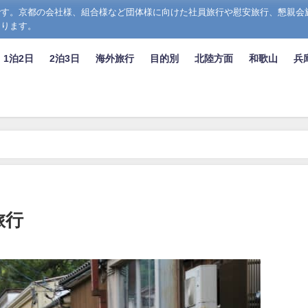
す。京都の会社様、組合様など団体様に向けた社員旅行や慰安旅行、懇親会
おります。
1泊2日
2泊3日
海外旅行
目的別
北陸方面
和歌山
兵
旅行