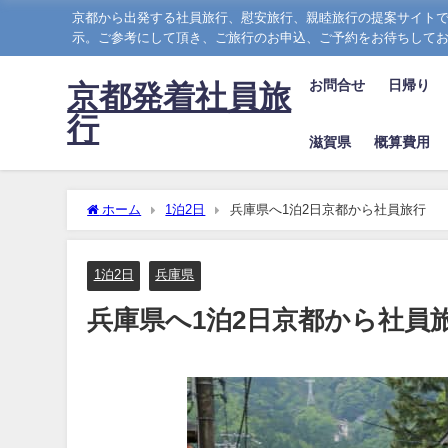
京都から出発する社員旅行、慰安旅行、親睦旅行の提案サイトで
示。ご参考にして頂き、ご旅行のお申込、ご予約をお待ちして
お問合せ
日帰り
京都発着社員旅
行
滋賀県
概算費用
ホーム
1泊2日
兵庫県へ1泊2日京都から社員旅行
1泊2日
兵庫県
兵庫県へ1泊2日京都から社員