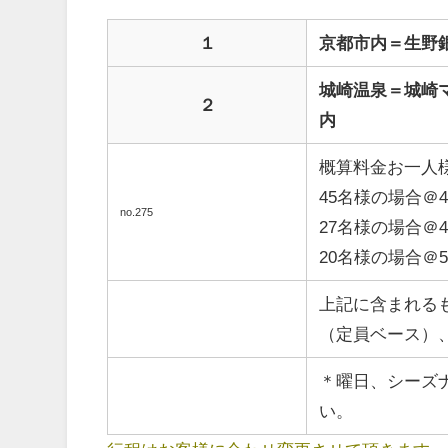
１
京都市内＝生野
城崎温泉＝城崎
２
内
概算料金お一人
45名様の場合＠44
no.275
27名様の場合＠48
20名様の場合＠52
上記に含まれる
（定員ベース）
＊曜日、シーズ
い。