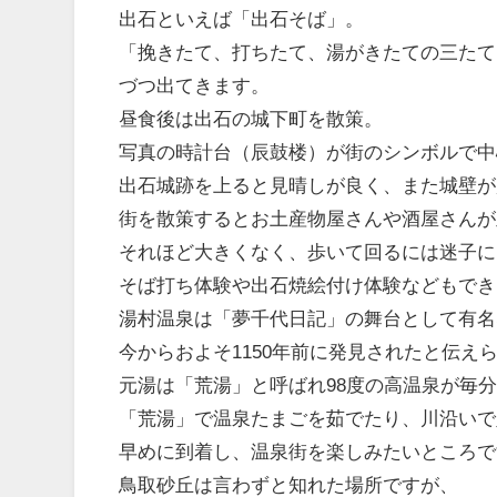
出石といえば「出石そば」。
「挽きたて、打ちたて、湯がきたての三たて
づつ出てきます。
昼食後は出石の城下町を散策。
写真の時計台（辰鼓楼）が街のシンボルで中
出石城跡を上ると見晴しが良く、また城壁が
街を散策するとお土産物屋さんや酒屋さんが
それほど大きくなく、歩いて回るには迷子に
そば打ち体験や出石焼絵付け体験などもでき
湯村温泉は「夢千代日記」の舞台として有名
今からおよそ1150年前に発見されたと伝え
元湯は「荒湯」と呼ばれ98度の高温泉が毎分
「荒湯」で温泉たまごを茹でたり、川沿いで
早めに到着し、温泉街を楽しみたいところで
鳥取砂丘は言わずと知れた場所ですが、