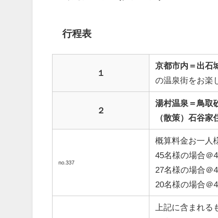
行程表
京都市内＝出石
１
の温泉街をお楽
湯村温泉＝鳥取
２
（散策）石谷家
概算料金お一人
45名様の場合＠40
no.337
27名様の場合＠44
20名様の場合＠48
上記に含まれる