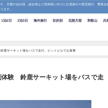
す。京都の会社様、組合様など団体様に向けた社員旅行や慰安旅行、懇親会
おります。
1泊2日
2泊3日
海外旅行
目的別
北陸方面
和歌山
兵
 鈴鹿サーキット場をバスで走行、ピットビルでお食事
別体験 鈴鹿サーキット場をバスで走