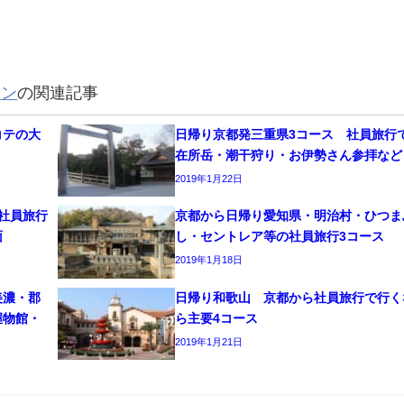
ラン
の関連記事
コテの大
日帰り京都発三重県3コース 社員旅行
在所岳・潮干狩り・お伊勢さん参拝など
2019年1月22日
社員旅行
京都から日帰り愛知県・明治村・ひつま
面
し・セントレア等の社員旅行3コース
2019年1月18日
美濃・郡
日帰り和歌山 京都から社員旅行で行く
握物館・
ら主要4コース
2019年1月21日