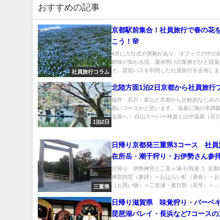
おすすめの記事
京都駅前集合！社員旅行で春の花
こう！🌸
4月に入社式や異動があり、オフィスの中の
鮮味が加わる頃。連休明けの業務がひと段落
そ、貸切バスを利用した社員旅行を企画しませ.
社員旅行コラム
北陸方面1泊2日京都から社員旅行
福井・石川・富山と京都から比較的なじみの
易いコースかと思います。 温泉に海の幸満
る旅へ！ 白山スーパー林道と山中温泉（石川.
1泊2日
日帰り京都発三重県3コース 社員
在所岳・潮干狩り・お伊勢さん参
日帰り 伊勢神宮と二見ヶ浦 行程表 １ 京
神宮内宮（参拝）＝おはらい町（昼食）・お
（お買い物）＝二見浦・賓日館（見学）＝...
三重県
日帰り滋賀県 味覚狩り・バーベ
琵琶湖バレイ・長浜など7コースの