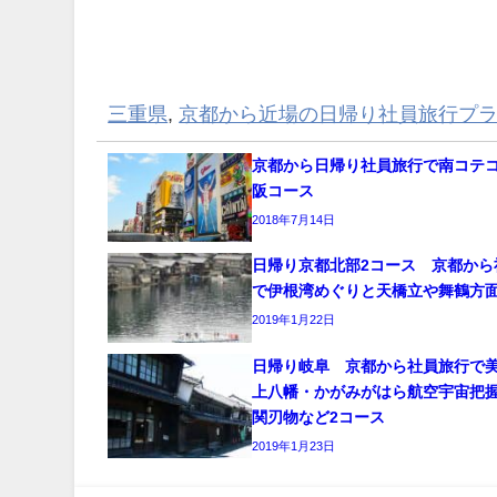
三重県
,
京都から近場の日帰り社員旅行プ
京都から日帰り社員旅行で南コテ
阪コース
2018年7月14日
日帰り京都北部2コース 京都から
で伊根湾めぐりと天橋立や舞鶴方
2019年1月22日
日帰り岐阜 京都から社員旅行で
上八幡・かがみがはら航空宇宙把
関刃物など2コース
2019年1月23日