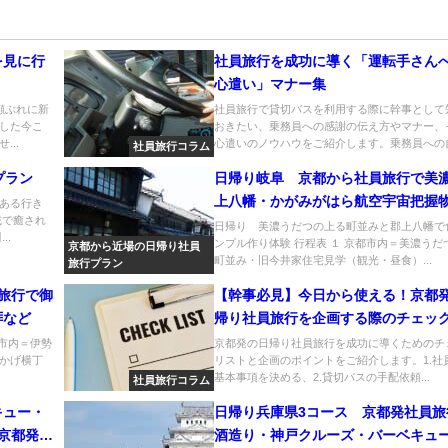
を見に行
社員旅行を成功に導く「運転手さん
心遣い」マナー集
顔ぶれに新
社員旅行で貸切バスを利用する際に幹事として
した今こ
おきたい、乗務員への感謝の伝え方やマナー、
..
心遣いのノウハウをご紹介します。乗務員への自.
社員旅行コラム
プラン
日帰り岐阜 京都から社員旅行で美
上八幡・かがみがはら航空宇宙把握
ある行き
載で癒され
関刃物など2コース
日帰り 美濃うだつの上る町並みと郡上八幡で
..
ンプル作り体験 行程表 １ 京都市内＝美濃うだ
京都から近場の日帰り社員
町並み・旧今井家住宅見学（観光・昼食）...
旅行プラン
旅行で御
【幹事必見】今日から使える！京都
拝など
帰り社員旅行を企画する際のチェッ
ト
都市内＝伊勢
京都発の日帰り社員旅行を成功に導くためのチ
かげ横丁
リストと企画のポイントをご紹介します。1.社
基本事項を決める、2.貸切バスの手配依頼...
社員旅行コラム
キュー・
日帰り兵庫県3コース 京都発社員旅
京都発社
酒造り・神戸クルーズ・バーベキュ