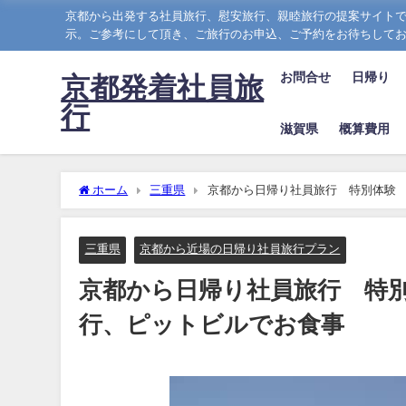
京都から出発する社員旅行、慰安旅行、親睦旅行の提案サイトで
示。ご参考にして頂き、ご旅行のお申込、ご予約をお待ちして
お問合せ
日帰り
京都発着社員旅
行
滋賀県
概算費用
ホーム
三重県
京都から日帰り社員旅行 特別体験
三重県
京都から近場の日帰り社員旅行プラン
京都から日帰り社員旅行 特
行、ピットビルでお食事