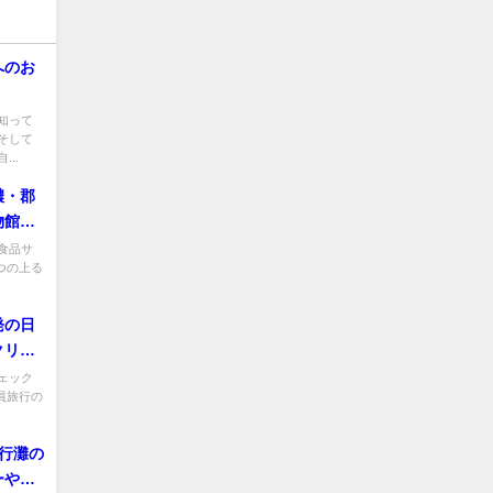
へのお
知って
そして
..
濃・郡
物館・
食品サ
つの上る
発の日
クリス
ェック
員旅行の
行灘の
ーや姫