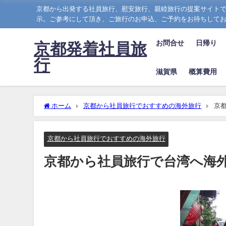
京都から出発する社員旅行、慰安旅行、親睦旅行の提案サイトで
示。ご参考にして頂き、ご旅行のお申込、ご予約をお待ちして
お問合せ
日帰り
京都発着社員旅
行
滋賀県
概算費用
ホーム
京都から社員旅行でおすすめの海外旅行
京
京都から社員旅行でおすすめの海外旅行
京都から社員旅行で台湾へ海