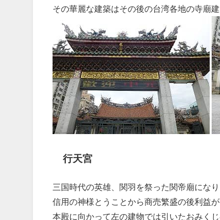
その華麗な建築はその後の台湾各地の寺廟建
行天宮
三国時代の英雄、関羽を祭った関帝廟になり
信用の神様とうことから商売繁盛の後利益が
本殿に向かって左の建物では引いたおみくじ