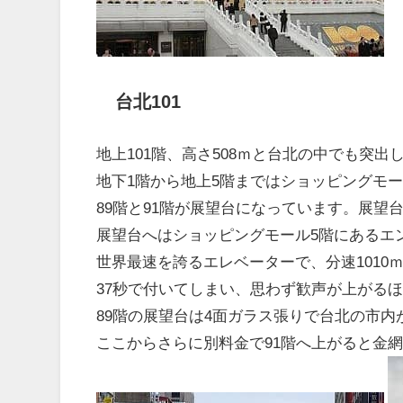
台北101
地上101階、高さ508ｍと台北の中でも突出
地下1階から地上5階まではショッピングモ
89階と91階が展望台になっています。展望
展望台へはショッピングモール5階にあるエ
世界最速を誇るエレベーターで、分速1010ｍ
37秒で付いてしまい、思わず歓声が上がる
89階の展望台は4面ガラス張りで台北の市内
ここからさらに別料金で91階へ上がると金