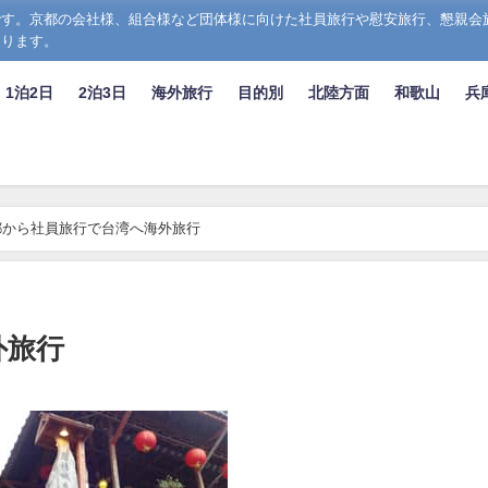
す。京都の会社様、組合様など団体様に向けた社員旅行や慰安旅行、懇親会
おります。
1泊2日
2泊3日
海外旅行
目的別
北陸方面
和歌山
兵
都から社員旅行で台湾へ海外旅行
外旅行