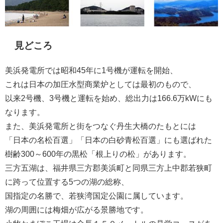
見どころ
美浜発電所では昭和45年に1号機が運転を開始、
これは日本の加圧水型商業炉としては最初のもので、
以来2号機、3号機と運転を始め、総出力は166.6万kWにも
なります。
また、美浜発電所と街をつなぐ丹生大橋のたもとには
「日本の名松百選」「日本の白砂青松百選」にも選ばれた
樹齢300～600年の黒松「根上りの松」があります。
三方五湖は、福井県三方郡美浜町と同県三方上中郡若狭町
に跨って位置する5つの湖の総称、
国指定の名勝で、若狭湾国定公園に属しています。
湖の周囲には梅畑が広がる景勝地です。