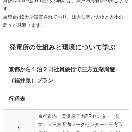
海抜133mの鷲羽山からの眺めは、瀬戸内海有数の美しさで
す。
展望台は2カ所設置されており、雄大な瀬戸大橋と大小の
島々が見渡せます。
発電所の仕組みと環境について学ぶ
京都から１泊２日社員旅行で三方五湖周遊
（福井県）プラン
行程表
京都市内＝美浜原子力PRセンター（見
学）＝三方五湖レークセンター～三方五
１