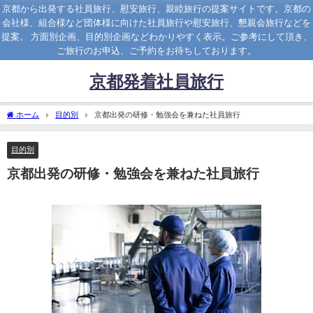
京都から出発する社員旅行、慰安旅行、親睦旅行の提案サイトです。京都の
会社様、組合様など団体様に向けた社員旅行や慰安旅行、懇親会旅行などを
提案。 方面別企画、目的別企画などわかりやすく表示。ご参考にして頂き、
ご旅行のお申込、ご予約をお待ちしております。
京都発着社員旅行
ホーム
目的別
京都出発の研修・勉強会を兼ねた社員旅行
目的別
京都出発の研修・勉強会を兼ねた社員旅行