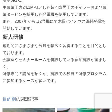
温度593℃、
主蒸気圧力24.1MPaとした超々臨界圧のボイラーおよび蒸
気タービンを採用した発電機を使用しています。
また、2007年からは2号機にて木質バイオマス混焼発電を
開始しています。
新人研修
短期間にさまざまな分野を幅広く習得することを目的とし
ております。
会議室やセミナールームを併設している宿泊施設が望まし
く、
研修専門の講師を招くか、施設で３独自の研修プログラム
に参加するケースが多いです。
目的別
の関連記事