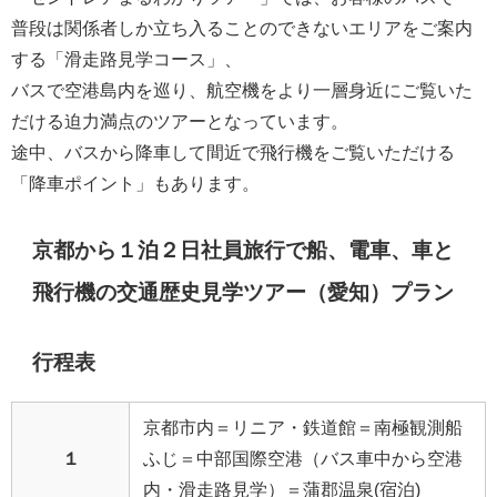
普段は関係者しか立ち入ることのできないエリアをご案内
する「滑走路見学コース」、
バスで空港島内を巡り、航空機をより一層身近にご覧いた
だける迫力満点のツアーとなっています。
途中、バスから降車して間近で飛行機をご覧いただける
「降車ポイント」もあります。
京都から１泊２日社員旅行で船、電車、車と
飛行機の交通歴史見学ツアー（愛知）プラン
行程表
京都市内＝リニア・鉄道館＝南極観測船
１
ふじ＝中部国際空港（バス車中から空港
内・滑走路見学）＝蒲郡温泉(宿泊)