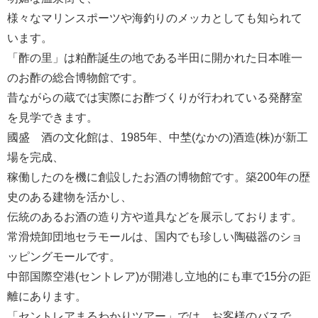
様々なマリンスポーツや海釣りのメッカとしても知られて
います。
「酢の里」は粕酢誕生の地である半田に開かれた日本唯一
のお酢の総合博物館です。
昔ながらの蔵では実際にお酢づくりが行われている発酵室
を見学できます。
國盛 酒の文化館は、1985年、中埜(なかの)酒造(株)が新工
場を完成、
稼働したのを機に創設したお酒の博物館です。築200年の歴
史のある建物を活かし、
伝統のあるお酒の造り方や道具などを展示しております。
常滑焼卸団地セラモールは、国内でも珍しい陶磁器のショ
ッピングモールです。
中部国際空港(セントレア)が開港し立地的にも車で15分の距
離にあります。
「セントレアまるわかりツアー」では、お客様のバスで