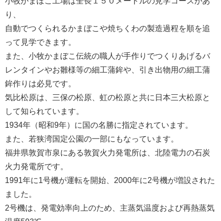
小牧かまぼこ工場は全長１５０メートルの見学コースがあ
り、
自動でつくられるかまぼこや焼ちくわの製造過程を順を追
って見学できます。
また、小牧かまぼこ伝統の職人が手作りでつくりあげるバ
レンタインやお雛様等の細工蒲鉾や、引き出物用の細工蒲
鉾作りは必見です。
気比松原は、三保の松原、虹の松原と共に日本三大松原と
して知られています。
1934年（昭和9年）に国の名勝に指定されています。
また、若狭湾国定公園の一部にもなっています。
福井県敦賀市泉にある敦賀火力発電所は、北陸電力の石炭
火力発電所です。
1991年に1号機が運転を開始、2000年に2号機が増設された
ました。
2号機は、発電効率向上のため、主蒸気温度および再熱蒸気