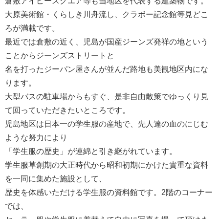
倉敷アイビースクエア等も当地区を代表する建築物です。
大原美術館・くらしき川舟流し、クラボー記念館等見どこ
ろが満載です。
最近では倉敷の近く、児島が国産ジーンズ発祥の地という
ことからジーンズストリートと
名を打ったジーパン屋さんが並んだ路地も美観地区内にな
ります。
大型バスの駐車場からもすぐ、是非自由散策でゆっくり見
て回っていただきたいところです。
児島地区は日本一の学生服の産地で、先人達の血のにじむ
ような努力により
「学生服の歴史」が連綿と引き継がれています。
学生服草創期の大正時代から昭和初期にかけた貴重な資料
を一同に集めた施設として、
歴史を体感いただける学生服の資料館です。2階のコーナー
では、