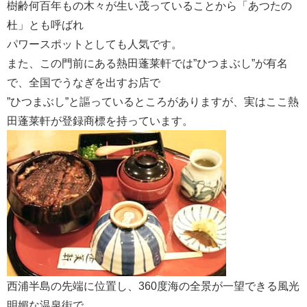
樹齢何百年もの木々が生い茂っていることから「あつたの
杜」とも呼ばれ
パワースポットとしても人気です。
また、この門前にある熱田蓬莱軒では”ひつまぶし”が有名
で、全国でうなぎを出すお店で
”ひつまぶし”と謳っているところがありますが、実はここ熱
田蓬莱軒が登録商標を持っています。
西浦半島の先端に位置し、360度海の全景が一望できる風光
明媚な温泉街で、