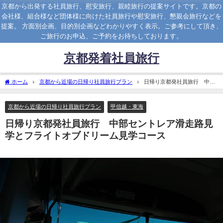
京都から出発する社員旅行、慰安旅行、親睦旅行の提案サイトです。京都の
会社様、組合様など団体様に向けた社員旅行や慰安旅行、懇親会旅行などを
提案。 方面別企画、目的別企画などわかりやすく表示。ご参考にして頂き、
ご旅行のお申込、ご予約をお待ちしております。
京都発着社員旅行
ホーム
京都から近場の日帰り社員旅行プラン
日帰り京都発社員旅行 中部
セントレア滑走路見学とフライトオブドリーム見学コース
京都から近場の日帰り社員旅行プラン
甲信越・東海
日帰り京都発社員旅行 中部セントレア滑走路見
学とフライトオブドリーム見学コース