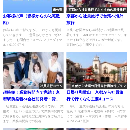
未分類
京都から社員旅行でおすすめの海外旅行
お客様の声（皆様からの叱咤激
京都から社員旅行で台湾へ海外
励）
旅行
お客様の声 一部ですが、これからも更新
台北へは関空から3時間から3時間半で到
していきます。 ご意見ありがとうござい
着します。 JALかチャイナエアライン、キ
ました。 お問合せフォーム フリーダイヤ
ャセイ航空などで行くのが一般的です。
ル：0120-97-4...
京都からなら関空まで約...
社員旅行コラム
京都から近場の日帰り社員旅行プラン
超時短！業務時間内で完結！京
日帰り和歌山 京都から社員旅
都駅前発着or会社前発着・貸切
行で行くなら主要4コース
バスで行く【働く世代のため
「社員旅行＝会社組織強化の場であり、業
日帰り 道成寺絵解き説法と味覚狩り 行
務の一環という位置づけ」で業務時間内で
程表 １ 京都市内＝道成寺（参拝）＝門前
の“働き方改革”社員旅行】🚌💨
完結させる、超時短型社員旅行をご紹介し
にて（昼食）＝味覚狩り（体験）＝京都市
ます。業務時間内での発着、...
内 no.2247 概算...