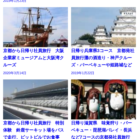
2019年1月23日
京都から日帰り社員旅行 大阪
日帰り兵庫県3コース 京都発社
企業家ミュージアムと大阪湾ク
員旅行灘の酒造り・神戸クルー
ルーズ
ズ・バーベキューや姫路城など
2020年3月14日
2019年1月22日
京都から日帰り社員旅行 特別
日帰り滋賀県 味覚狩り・バー
体験 鈴鹿サーキット場をバス
ベキュー・琵琶湖バレイ・長浜
で走行、ピットビルでお食事
など7コースの京都発社員旅行