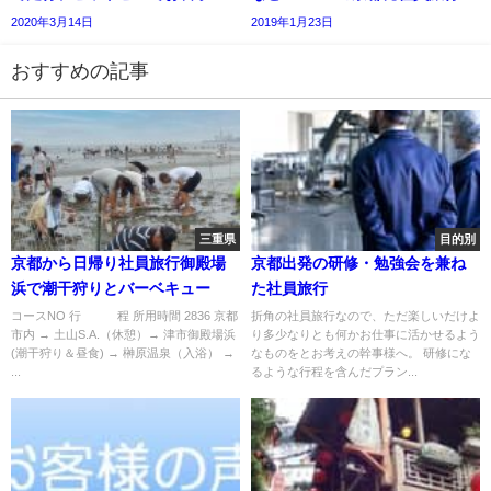
2020年3月14日
2019年1月23日
おすすめの記事
三重県
目的別
京都から日帰り社員旅行御殿場
京都出発の研修・勉強会を兼ね
浜で潮干狩りとバーベキュー
た社員旅行
コースNO 行 程 所用時間 2836 京都
折角の社員旅行なので、ただ楽しいだけよ
市内 → 土山S.A.（休憩）→ 津市御殿場浜
り多少なりとも何かお仕事に活かせるよう
(潮干狩り＆昼食) → 榊原温泉（入浴） →
なものをとお考えの幹事様へ。 研修にな
...
るような行程を含んだプラン...