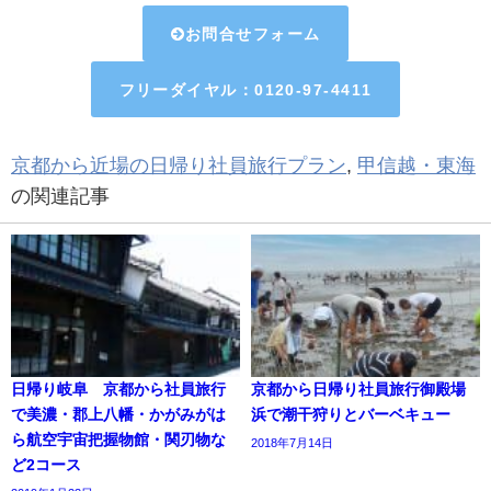
お問合せフォーム
フリーダイヤル：0120-97-4411
京都から近場の日帰り社員旅行プラン
,
甲信越・東海
の関連記事
日帰り岐阜 京都から社員旅行
京都から日帰り社員旅行御殿場
で美濃・郡上八幡・かがみがは
浜で潮干狩りとバーベキュー
ら航空宇宙把握物館・関刃物な
2018年7月14日
ど2コース