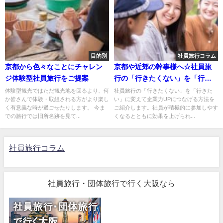
目的別
社員旅行コラム
京都から色々なことにチャレン
京都や近郊の幹事様へ☆社員旅
ジ体験型社員旅行をご提案
行の「行きたくない」を「行き
たい」に変えて企業力UP！につ
体験型観光ではただ観光地を回るより、何
社員旅行の「行きたくない」を「行きた
か皆さんで体験・取組される方がより楽し
い」に変えて企業力UPにつなげる方法を
なげる方法
く有意義な時が過ごせたりします。 今ま
ご紹介します。社員が積極的に参加しやす
での旅行では旧所名跡を見て...
くなるとともに効果を上げられ...
社員旅行コラム
社員旅行・団体旅行で行く大阪なら