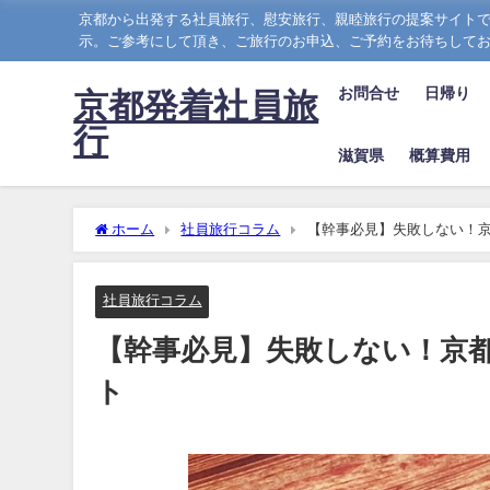
京都から出発する社員旅行、慰安旅行、親睦旅行の提案サイトで
示。ご参考にして頂き、ご旅行のお申込、ご予約をお待ちして
お問合せ
日帰り
京都発着社員旅
行
滋賀県
概算費用
ホーム
社員旅行コラム
【幹事必見】失敗しない！京
社員旅行コラム
【幹事必見】失敗しない！京都
ト