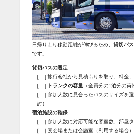
日帰りより移動距離が伸びるため、
貸切バス
です。
貸切バスの選定
[ ] 旅行会社から見積もりを取り、料金
[ ]
トランクの容量
（全員分の1泊分の荷
[ ] 参加人数に見合ったバスのサイズ
討）
宿泊施設の確保
[ ] 参加人数に対応可能な客室数、部
[ ] 宴会場または会議室（利用する場合