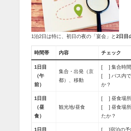
1泊2日は特に、初日の夜の「宴会」と
2日目
時間帯
内容
チェック
1日目
[ ] 集合
集合・出発（京
（午
[ ] バス
都）、移動
前）
か？
1日目
[ ] 昼食
（昼
観光地/昼食
[ ] 昼食
食）
たか？
1日目
[ ]宿泊の