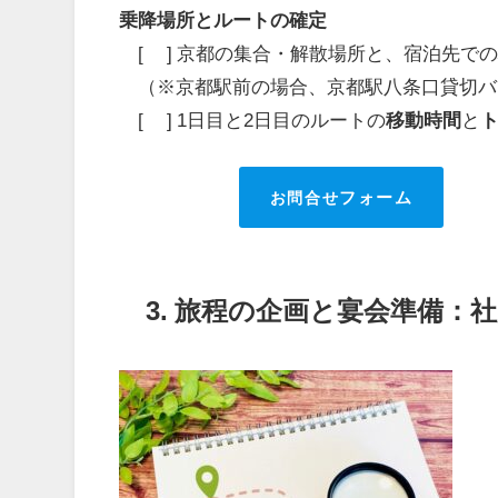
乗降場所とルートの確定
[ ] 京都の集合・解散場所と、宿泊先で
（※京都駅前の場合、京都駅八条口貸切バ
[ ] 1日目と2日目のルートの
移動時間
と
お問合せ
フォーム
3. 旅程の企画と宴会準備：