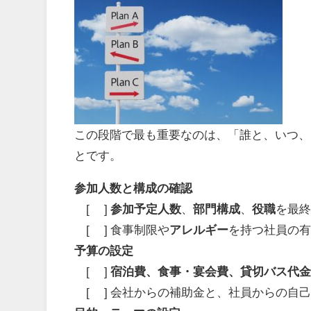
この段階で最も重要なのは、「誰と、いつ、
とです。
参加人数と構成の確認
[ ]
参加予定人数
、
部門構成
、
役職
を最
[ ] 食事制限や
アレルギー
を持つ社員の
予算の設定
[ ]
宿泊費、食事・宴会費、貸切バス代
[ ] 会社からの補助金と、社員からの