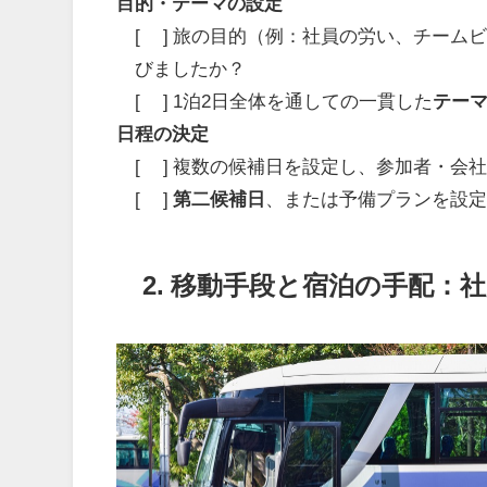
目的・テーマの設定
[ ] 旅の目的（例：社員の労い、チーム
びましたか？
[ ] 1泊2日全体を通しての一貫した
テー
日程の決定
[ ] 複数の候補日を設定し、参加者・会
[ ]
第二候補日
、または予備プランを設
2. 移動手段と宿泊の手配