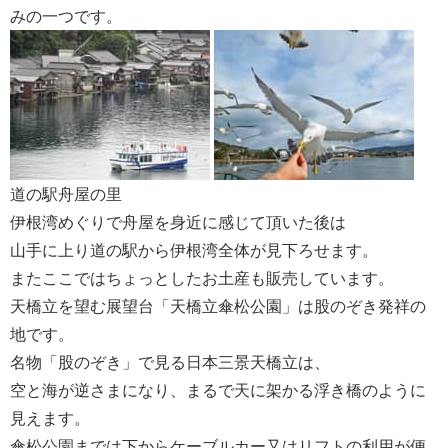
みの一つです。
道の駅舟屋の里
伊根湾めぐりで舟屋を身近に感じて頂いた後は
山手に上り道の駅から伊根湾全体が見下ろせます。
またここではちょっとしたお土産も販売しています。
天橋立を望む展望台「天橋立傘松公園」は股のぞき発祥の
地です。
名物「股のぞき」で見る日本三景天橋立は、
空と海が逆さまになり、まるで天に架かる浮き橋のように
見えます。
傘松公園までは下からケーブルカー又はリフトの利用が便