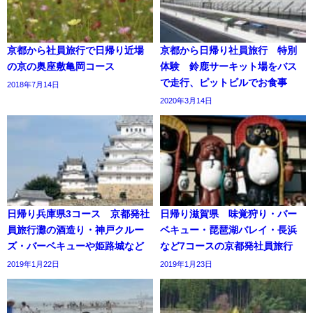
京都から社員旅行で日帰り近場
京都から日帰り社員旅行 特別
の京の奥座敷亀岡コース
体験 鈴鹿サーキット場をバス
で走行、ピットビルでお食事
2018年7月14日
2020年3月14日
日帰り兵庫県3コース 京都発社
日帰り滋賀県 味覚狩り・バー
員旅行灘の酒造り・神戸クルー
ベキュー・琵琶湖バレイ・長浜
ズ・バーベキューや姫路城など
など7コースの京都発社員旅行
2019年1月22日
2019年1月23日