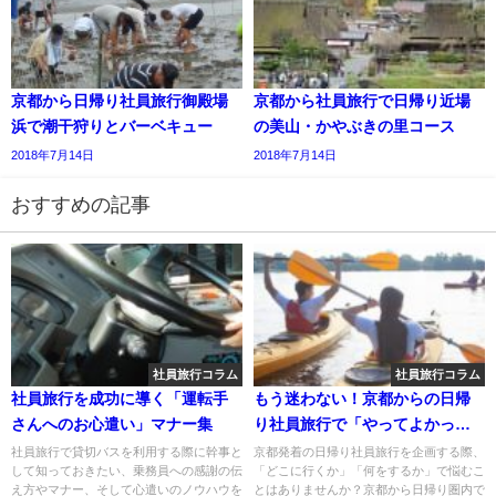
京都から日帰り社員旅行御殿場
京都から社員旅行で日帰り近場
浜で潮干狩りとバーベキュー
の美山・かやぶきの里コース
2018年7月14日
2018年7月14日
おすすめの記事
社員旅行コラム
社員旅行コラム
社員旅行を成功に導く「運転手
もう迷わない！京都からの日帰
さんへのお心遣い」マナー集
り社員旅行で「やってよかっ
た」人気アクティビティ10選
社員旅行で貸切バスを利用する際に幹事と
京都発着の日帰り社員旅行を企画する際、
して知っておきたい、乗務員への感謝の伝
「どこに行くか」「何をするか」で悩むこ
え方やマナー、そして心遣いのノウハウを
とはありませんか？京都から日帰り圏内で