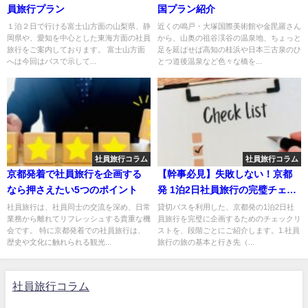
員旅行プラン
国プラン紹介
１泊２日で行ける富士山方面の山梨県、静
近くの鳴戸・大塚国際美術館や金毘羅さん
岡県や、愛知を中心とした東海方面の社員
から、山奥の祖谷渓谷の温泉地、ちょっと
旅行をご案内しております。 富士山方面
足を延ばせば高知の桂浜や日本三古泉のひ
へは今回はバスで示して...
とつ道後温泉など色々な橋を...
社員旅行コラム
社員旅行コラム
京都発着で社員旅行を企画する
【幹事必見】失敗しない！京都
なら押さえたい5つのポイント
発 1泊2日社員旅行の完璧チェッ
クリスト
社員旅行は、社員同士の交流を深め、日常
貸切バスを利用した、京都発の1泊2日社
業務から離れてリフレッシュする貴重な機
員旅行を完璧に企画するためのチェックリ
会です。 特に京都発着での社員旅行は、
ストを、段階ごとにご紹介します。1.社員
歴史や文化に触れられる観光...
旅行の旅の基本と行き先（...
社員旅行コラム