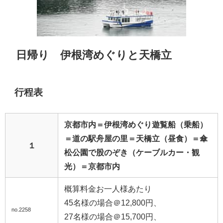
日帰り 伊根湾めぐりと天橋立
行程表
京都市内＝伊根湾めぐり遊覧船（乗船）
＝道の駅舟屋の里＝天橋立（昼食）＝傘
１
松公園で股のぞき（ケーブルカー・観
光）＝京都市内
概算料金お一人様あたり
45名様の場合＠12,800円、
no.2258
27名様の場合＠15,700円、