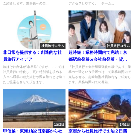
ご紹介します。乗務員への自...
アクセスしやすく、「チーム...
社員旅行コラム
社員旅行コラム
非日常を提供する：創造的な社
超時短！業務時間内で完結！京
員旅行アイデア
都駅前発着or会社前発着・貸切
バスで行く【働く世代のため
旅はそれ自体が”非日常”ですが、ここでは
「社員旅行＝会社組織強化の場であり、業
社員旅行に特化し、更に特別感を求める
務の一環という位置づけ」で業務時間内で
の“働き方改革”社員旅行】🚌💨
方々へ通常の観光旅行や温泉旅行とは違っ
完結させる、超時短型社員旅行をご紹介し
たご提案をさせて頂きます。...
ます。業務時間内での発着、...
1泊2日
1泊2日
甲信越・東海1泊2日京都から社
京都から社員旅行で１泊２日四