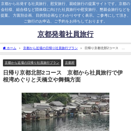
京都から出発する社員旅行、慰安旅行、親睦旅行の提案サイトです。京都の
会社様、組合様など団体様に向けた社員旅行や慰安旅行、懇親会旅行などを
提案。 方面別企画、目的別企画などわかりやすく表示。ご参考にして頂き、
ご旅行のお申込、ご予約をお待ちしております。
京都発着社員旅行
ホーム
京都から近場の日帰り社員旅行プラン
日帰り京都北部2コース 京
都から社員旅行で伊根湾めぐりと天橋立や舞鶴方面
京都から近場の日帰り社員旅行プラン
京都府
日帰り京都北部2コース 京都から社員旅行で伊
根湾めぐりと天橋立や舞鶴方面