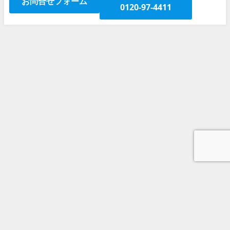
お問合せフォーム
0120-97-4411
京都発着社員旅行 京都から出発の社員旅行はお任せください
お問合せ